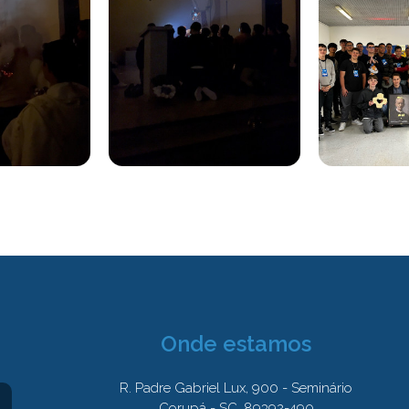
Onde estamos
R. Padre Gabriel Lux, 900 - Seminário
Corupá - SC, 89392-490