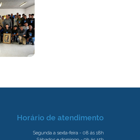
Horário de atendimento
Segunda a sexta-feira - 08 ás 18h
Sábados e domingo - 9h ás 15h