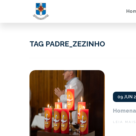
Ho
TAG PADRE_ZEZINHO
09 JUN 
Homenag
LEIA MAI