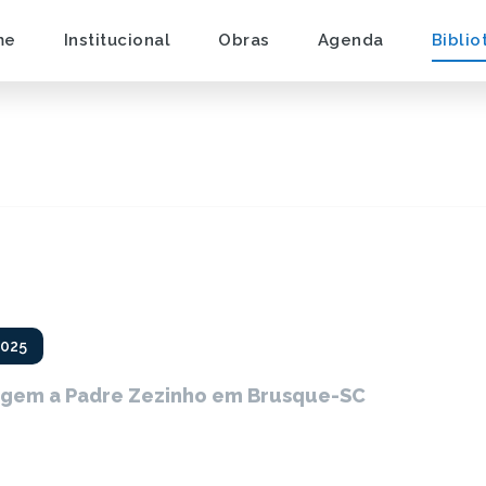
me
Institucional
Obras
Agenda
Biblio
2025
em a Padre Zezinho em Brusque-SC
S