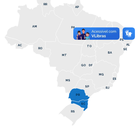
RR
AP
AM
PA
MA
CE
RN
PB
PI
PE
AL
AC
TO
RO
SE
BA
MT
GO
DF
MG
ES
MS
SP
RJ
PR
SC
RS