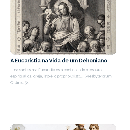
A Eucaristia na Vida de um Dehoniano
"...na santíssima Eucaristia está contido todo o tesouro
espiritual da Igreja, isto é, o próprio Cristo..." (Presbyterorum
Ordinis, 5).