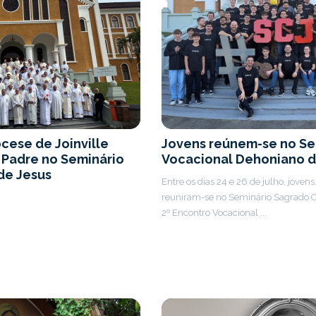
cese de Joinville
Jovens reúnem-se no S
 Padre no Seminário
Vocacional Dehoniano d
de Jesus
Entre os dias 24 e 26 de julho, jovens
reuniram-se no Seminário Sagrado C
2º Encontro Vocacional ...