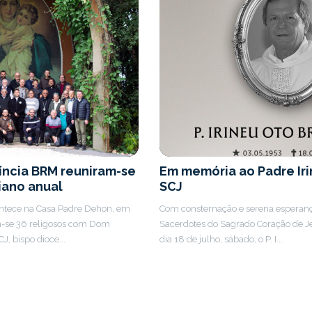
víncia BRM reuniram-se
Em memória ao Padre Iri
iano anual
SCJ
ontece na Casa Padre Dehon, em
Com consternação e serena esperan
m-se 36 religosos com Dom
Sacerdotes do Sagrado Coração de J
J, bispo dioce...
dia 18 de julho, sábado, o P. I...