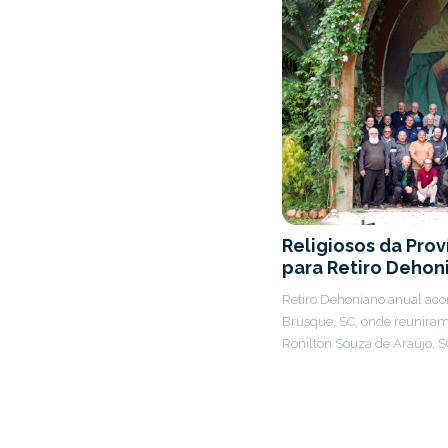
Religiosos da Pro
para Retiro Dehon
Retiro Dehoniano anual ac
Brusque, SC, onde reunira
Ronilton Souza de Araújo, SC