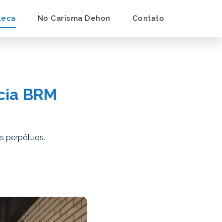
teca
No Carisma Dehon
Contato
ncia BRM
os perpétuos.