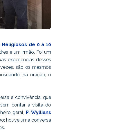
 Religiosos de 0 a 10
dres e um irmão. Foi um
as experiências desses
as vezes, são os mesmos
uscando, na oração, o
ersa e convivência, que
 sem contar a visita do
heiro geral,
P. Wyllians
upo: houve uma conversa
os.