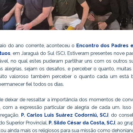
aio do ano corrente, aconteceu o
Encontro dos Padres e
tuos
, em Jaraguá do Sul (SC). Estiveram presentes nove pa
el, no qual estes puderam partilhar uns com os outros su
as alegrias, sejam os desafios, e perceber o quanto, muit
muito valoroso também perceber o quanto cada um está b
permanecer fiel todos os dias.
e deixar de ressaltar a importância dos momentos de conv
, com a expressão particular de alegria de cada um. Isso
gregação,
P. Carlos Luis Suárez Codorniú, SCJ
, do consel
 do Superior Provincial,
P. Sildo César da Costa, SCJ
, ao gr
tou ainda mais os religiosos para sua missão como dehonian