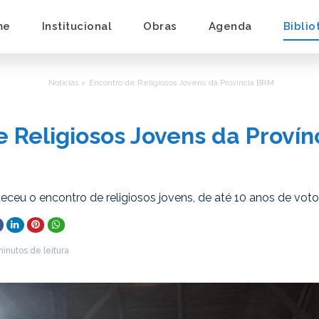
me
Institucional
Obras
Agenda
Biblio
Notícias >
Encontro de Religiosos Jovens da Província BRM
e Religiosos Jovens da Proví
teceu o encontro de religiosos jovens, de até 10 anos de vot
minutos de leitura