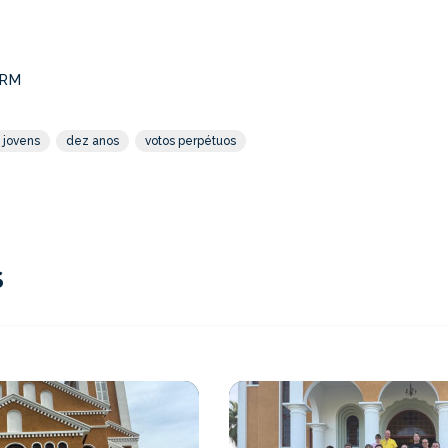
BRM
 jovens
dez anos
votos perpétuos
S