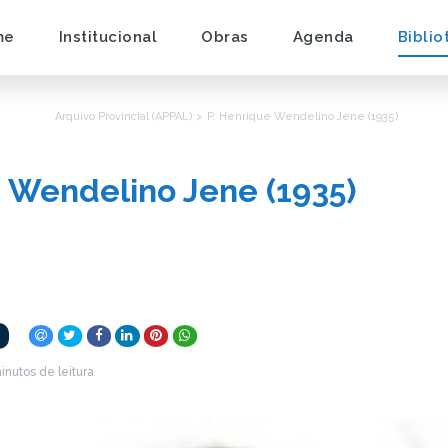
me
Institucional
Obras
Agenda
Biblio
Arquivo Provincial (APPAL) >
P. Henrique Wendelino Jene (1935)
e Wendelino Jene (1935)
inutos de leitura