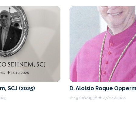
m, SCJ (2025)
D. Aloísio Roque Opperm
025
☆ 19/06/1936 ✚ 27/04/2024