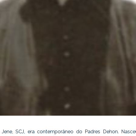
o Jene, SCJ, era contemporâneo do Padres Dehon. Nasce