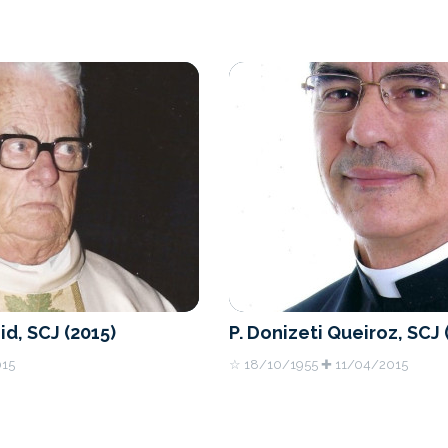
id, SCJ (2015)
P. Donizeti Queiroz, SCJ 
015
☆ 18/10/1955 ✚ 11/04/2015