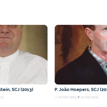
tein, SCJ (2013)
P. João Hoepers, SCJ (20
13
☆ 02/02/1963 ✚ 22/05/2012