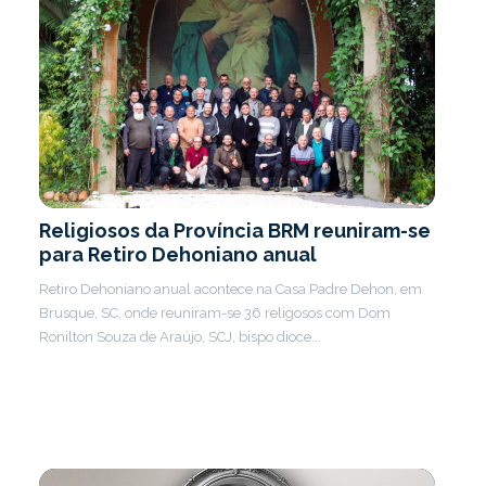
Religiosos da Província BRM reuniram-se
para Retiro Dehoniano anual
Retiro Dehoniano anual acontece na Casa Padre Dehon, em
Brusque, SC, onde reuniram-se 36 religosos com Dom
Ronilton Souza de Araújo, SCJ, bispo dioce...