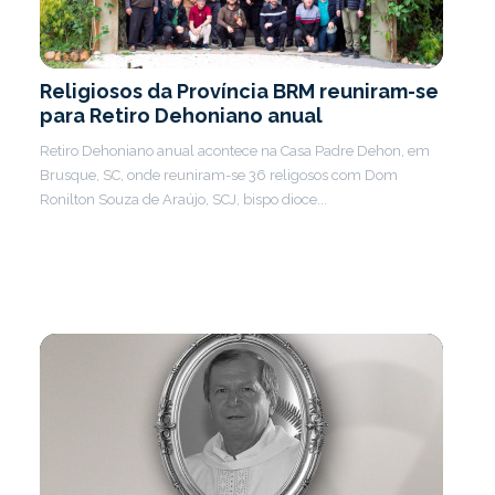
Religiosos da Província BRM reuniram-se
para Retiro Dehoniano anual
Retiro Dehoniano anual acontece na Casa Padre Dehon, em
Brusque, SC, onde reuniram-se 36 religosos com Dom
Ronilton Souza de Araújo, SCJ, bispo dioce...