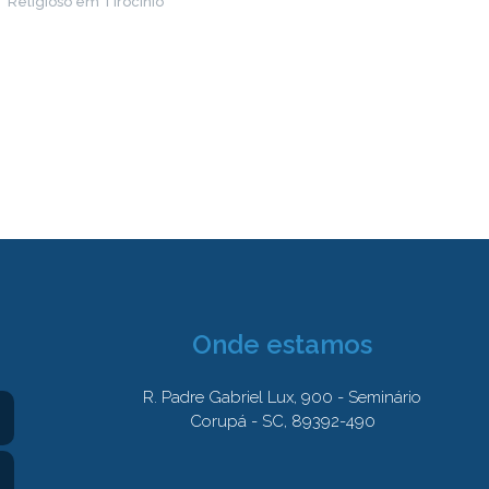
Religioso em Tirocínio
Onde estamos
R. Padre Gabriel Lux, 900 - Seminário
Corupá - SC, 89392-490